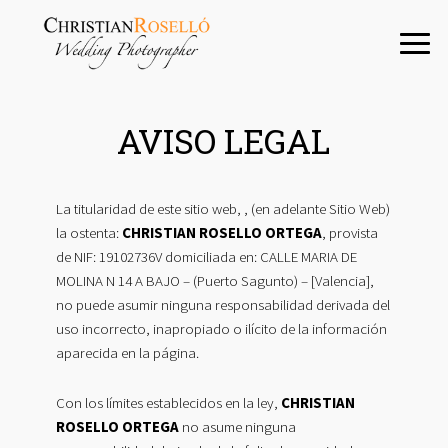
Saltar
Saltar
Saltar
a
al
a
la
contenido
la
navegación
principal
barra
principal
lateral
AVISO LEGAL
principal
La titularidad de este sitio web, , (en adelante Sitio Web)
la ostenta:
CHRISTIAN ROSELLO ORTEGA
, provista
de NIF: 19102736V domiciliada en: CALLE MARIA DE
MOLINA N 14 A BAJO – (Puerto Sagunto) – [Valencia],
no puede asumir ninguna responsabilidad derivada del
uso incorrecto, inapropiado o ilícito de la información
aparecida en la página.
Con los límites establecidos en la ley,
CHRISTIAN
ROSELLO ORTEGA
no asume ninguna