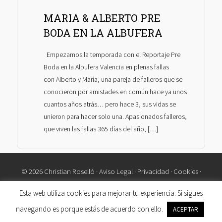
MARIA & ALBERTO PRE
BODA EN LA ALBUFERA
Empezamos la temporada con el Reportaje Pre
Boda en la Albufera Valencia en plenas fallas
con Alberto y María, una pareja de falleros que se
conocieron por amistades en común hace ya unos
cuantos años atrás… pero hace 3, sus vidas se
unieron para hacer solo una. Apasionados falleros,
que viven las fallas 365 días del año, […]
© 2026 Christian Roselló ·
Aviso Legal
·
Privacidad
·
Cookies
·
Contacto
Esta web utiliza cookies para mejorar tu experiencia. Si sigues
navegando es porque estás de acuerdo con ello.
ACEPTAR