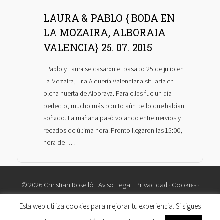
LAURA & PABLO { BODA EN
LA MOZAIRA, ALBORAIA
VALENCIA} 25. 07. 2015
Pablo y Laura se casaron el pasado 25 de julio en
La Mozaira, una Alquería Valenciana situada en
plena huerta de Alboraya. Para ellos fue un día
perfecto, mucho más bonito aún de lo que habían
soñado. La mañana pasó volando entre nervios y
recados de última hora. Pronto llegaron las 15:00,
hora de […]
© 2026 Christian Roselló ·
Aviso Legal
·
Privacidad
·
Cookies
·
Contacto
Esta web utiliza cookies para mejorar tu experiencia. Si sigues