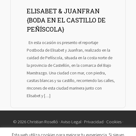
ELISABET & JUANFRAN
{BODA EN EL CASTILLO DE
PEÑÍSCOLA}
En esta ocasión os presento el reportaje
Postboda de Elisabet y Juanfran, realizado en la
cuidad de Peñíscola, situada en la costa norte de
la provincia de Castellón, en la comarca del Bajo
Maestrazgo. Una ciudad con mar, con piedra,
casitas blancas y su castillo, recorriendo las calles,
rincones de esta ciudad marinera junto con
Elisabet y […]
© 2026 Christian Roselló ·
Aviso Legal
·
Privacidad
·
Cookies
·
Contacto
Esta web utiliza cookies para mejorar tu experiencia. Si sigues