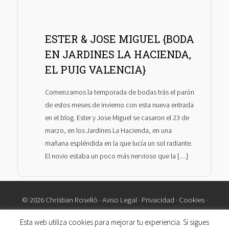
ESTER & JOSE MIGUEL {BODA
EN JARDINES LA HACIENDA,
EL PUIG VALENCIA}
Comenzamos la temporada de bodas trás el parón
de estos meses de invierno con esta nueva entrada
en el blog. Ester y Jose Miguel se casaron el 23 de
marzo, en los Jardines La Hacienda, en una
mañana espléndida en la que lucía un sol radiante.
El novio estaba un poco más nervioso que la […]
© 2026 Christian Roselló ·
Aviso Legal
·
Privacidad
·
Cookies
·
Contacto
Esta web utiliza cookies para mejorar tu experiencia. Si sigues