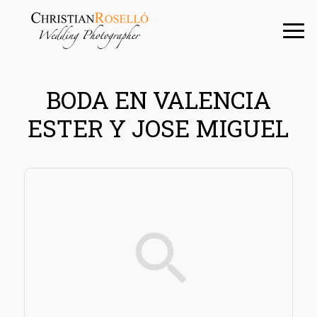
Saltar
Saltar
Saltar
a
al
a
la
contenido
la
navegación
principal
barra
principal
lateral
BODA EN VALENCIA
principal
ESTER Y JOSE MIGUEL