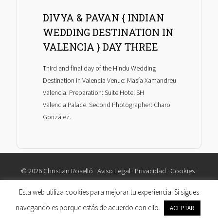
DIVYA & PAVAN { INDIAN
WEDDING DESTINATION IN
VALENCIA } DAY THREE
Third and final day of the Hindu Wedding
Destination in Valencia Venue: Masía Xamandreu
Valencia. Preparation: Suite Hotel SH
Valencia Palace. Second Photographer: Charo
González.
© 2026 Christian Roselló ·
Aviso Legal
·
Privacidad
·
Cookies
·
Contacto
Esta web utiliza cookies para mejorar tu experiencia. Si sigues
navegando es porque estás de acuerdo con ello.
ACEPTAR