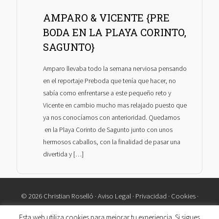
AMPARO & VICENTE {PRE
BODA EN LA PLAYA CORINTO,
SAGUNTO}
Amparo llevaba todo la semana nerviosa pensando
en el reportaje Preboda que tenía que hacer, no
sabía como enfrentarse a este pequeño reto y
Vicente en cambio mucho mas relajado puesto que
ya nos conocíamos con anterioridad. Quedamos
en la Playa Corinto de Sagunto junto con unos
hermosos caballos, con la finalidad de pasar una
divertida y […]
© 2026 Christian Roselló ·
Aviso Legal
·
Privacidad
·
Cookies
·
Contacto
Esta web utiliza cookies para mejorar tu experiencia. Si sigues