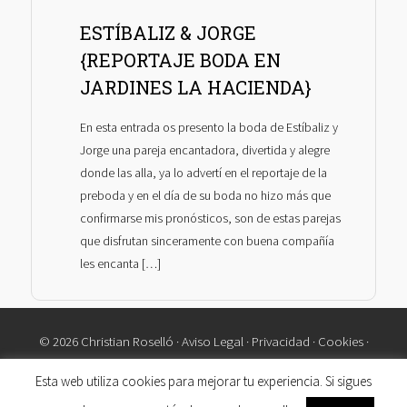
ESTÍBALIZ & JORGE
{REPORTAJE BODA EN
JARDINES LA HACIENDA}
En esta entrada os presento la boda de Estíbaliz y
Jorge una pareja encantadora, divertida y alegre
donde las alla, ya lo advertí en el reportaje de la
preboda y en el día de su boda no hizo más que
confirmarse mis pronósticos, son de estas parejas
que disfrutan sinceramente con buena compañía
les encanta […]
© 2026 Christian Roselló ·
Aviso Legal
·
Privacidad
·
Cookies
·
Contacto
Esta web utiliza cookies para mejorar tu experiencia. Si sigues