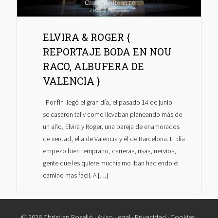
ELVIRA & ROGER {
REPORTAJE BODA EN NOU
RACO, ALBUFERA DE
VALENCIA }
Por fin llegó el gran día, el pasado 14 de junio
se casaron tal y como llevaban planeando más de
un año, Elvira y Roger, una pareja de enamorados
de verdad, ella de Valencia y él de Barcelona. El día
empezo bien temprano, carreras, risas, nervios,
gente que les quiere muchísimo iban haciendo el
camino mas facil. A […]
© 2026 Christian Roselló ·
Aviso Legal
·
Privacidad
·
Cookies
·