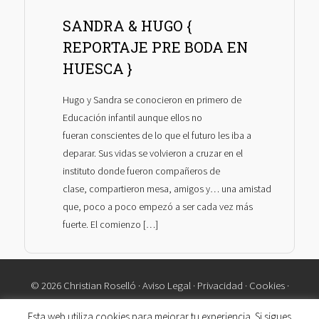
SANDRA & HUGO {
REPORTAJE PRE BODA EN
HUESCA }
Hugo y Sandra se conocieron en primero de
Educación infantil aunque ellos no
fueran conscientes de lo que el futuro les iba a
deparar. Sus vidas se volvieron a cruzar en el
instituto donde fueron compañeros de
clase, compartieron mesa, amigos y… una amistad
que, poco a poco empezó a ser cada vez más
fuerte. El comienzo […]
© 2026 Christian Roselló ·
Aviso Legal
·
Privacidad
·
Cookies
·
Contacto
Esta web utiliza cookies para mejorar tu experiencia. Si sigues