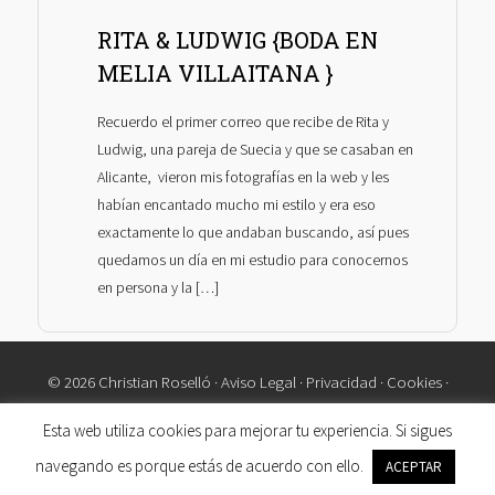
RITA & LUDWIG {BODA EN
MELIA VILLAITANA }
Recuerdo el primer correo que recibe de Rita y
Ludwig, una pareja de Suecia y que se casaban en
Alicante, vieron mis fotografías en la web y les
habían encantado mucho mi estilo y era eso
exactamente lo que andaban buscando, así pues
quedamos un día en mi estudio para conocernos
en persona y la […]
© 2026 Christian Roselló ·
Aviso Legal
·
Privacidad
·
Cookies
·
Contacto
Esta web utiliza cookies para mejorar tu experiencia. Si sigues
navegando es porque estás de acuerdo con ello.
ACEPTAR