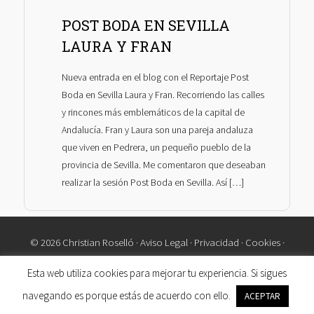
POST BODA EN SEVILLA
LAURA Y FRAN
Nueva entrada en el blog con el Reportaje Post
Boda en Sevilla Laura y Fran. Recorriendo las calles
y rincones más emblemáticos de la capital de
Andalucía. Fran y Laura son una pareja andaluza
que viven en Pedrera, un pequeño pueblo de la
provincia de Sevilla. Me comentaron que deseaban
realizar la sesión Post Boda en Sevilla. Así […]
© 2026 Christian Roselló ·
Aviso Legal
·
Privacidad
·
Cookies
·
Contacto
Esta web utiliza cookies para mejorar tu experiencia. Si sigues
navegando es porque estás de acuerdo con ello.
ACEPTAR