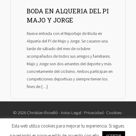
BODA EN ALQUERIA DEL PI
MAJO Y JORGE
Nueva entrada con el Reportaje de Boda en
Alquería del Pí de Majo y Jorge. Se casaron una
tarde de sábado del mes de octubre
acompañados de todos sus amigos y familiares.
Majo y Jorge son dos amantes del deporte y más
concretamente del ciclismo. Ambos participan en
competiciones deportivas y siempre tienen los
fines de […]
© 2026 Christian Roselló ·
Aviso Legal
·
Privacidad
·
Cookies
·
Contacto
Esta web utiliza cookies para mejorar tu experiencia. Si sigues
navegando es porque estás de acuerdo con ello.
ACEPTAR