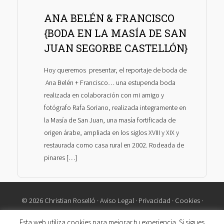
ANA BELÉN & FRANCISCO
{BODA EN LA MASÍA DE SAN
JUAN SEGORBE CASTELLÓN}
Hoy queremos presentar, el reportaje de boda de
Ana Belén + Francisco… una estupenda boda
realizada en colaboración con mi amigo y
fotógrafo Rafa Soriano, realizada integramente en
la Masía de San Juan, una masía fortificada de
origen árabe, ampliada en los siglos XVIII y XIX y
restaurada como casa rural en 2002. Rodeada de
pinares […]
© 2026 Christian Roselló ·
Aviso Legal
·
Privacidad
·
Cookies
·
Contacto
Esta web utiliza cookies para mejorar tu experiencia. Si sigues