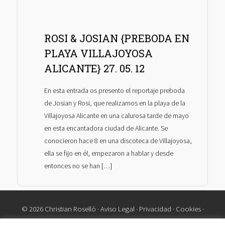
ROSI & JOSIAN {PREBODA EN
PLAYA VILLAJOYOSA
ALICANTE} 27. 05. 12
En esta entrada os presento el reportaje preboda
de Josian y Rosi, que realizamos en la playa de la
Villajoyosa Alicante en una calurosa tarde de mayo
en esta encantadora ciudad de Alicante. Se
conocieron hace 8 en una discoteca de Villajoyosa,
ella se fijo en él, empezaron a hablar y desde
entonces no se han […]
© 2026 Christian Roselló ·
Aviso Legal
·
Privacidad
·
Cookies
·
Contacto