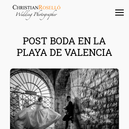
Saltar
Saltar
Saltar
a
al
a
la
contenido
la
navegación
principal
barra
principal
lateral
POST BODA EN LA
principal
PLAYA DE VALENCIA