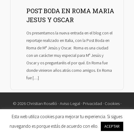
POST BODA EN ROMA MARIA
JESUS Y OSCAR
Os presentamos la nueva entrada en el blog con el
reportaje realizado en Italia, con la Post Boda en
Roma de Mª Jesús y Oscar. Roma es una ciudad
con un carácter muy especial para Mª Jesús y
Oscar y os preguntaréis el por qué. En Roma fue
donde vinieron años atrás como amigos. En Roma
fue […]
© 2026 Christian Roselló ·
Aviso Legal
·
Privacidad
·
Cookies
·
Contacto
Esta web utiliza cookies para mejorar tu experiencia. Si sigues
navegando es porque estás de acuerdo con ello.
ACEPTAR