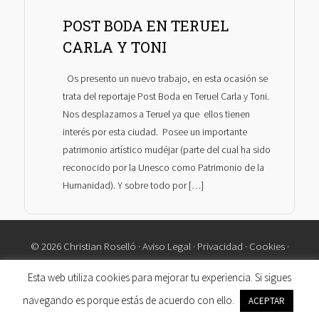
POST BODA EN TERUEL
CARLA Y TONI
Os presento un nuevo trabajo, en esta ocasión se
trata del reportaje Post Boda en Teruel Carla y Toni.
Nos desplazamos a Teruel ya que ellos tienen
interés por esta ciudad. Posee un importante
patrimonio artístico mudéjar (parte del cual ha sido
reconocido por la Unesco como Patrimonio de la
Humanidad). Y sobre todo por […]
© 2026 Christian Roselló ·
Aviso Legal
·
Privacidad
·
Cookies
·
Contacto
Esta web utiliza cookies para mejorar tu experiencia. Si sigues
navegando es porque estás de acuerdo con ello.
ACEPTAR