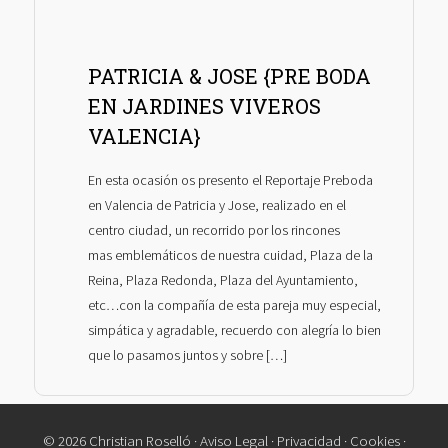
PATRICIA & JOSE {PRE BODA
EN JARDINES VIVEROS
VALENCIA}
En esta ocasión os presento el Reportaje Preboda
en Valencia de Patricia y Jose, realizado en el
centro ciudad, un recorrido por los rincones
mas emblemáticos de nuestra cuidad, Plaza de la
Reina, Plaza Redonda, Plaza del Ayuntamiento,
etc…con la compañía de esta pareja muy especial,
simpática y agradable, recuerdo con alegría lo bien
que lo pasamos juntos y sobre […]
© 2026 Christian Roselló ·
Aviso Legal
·
Privacidad
·
Cookies
·