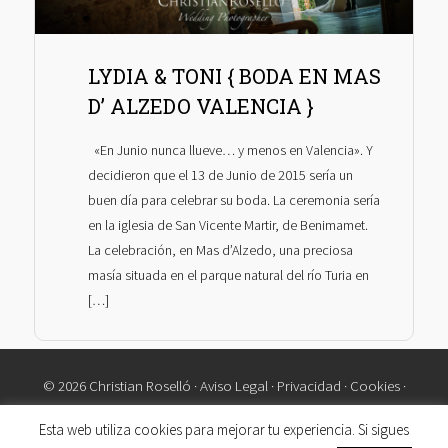
LYDIA & TONI { BODA EN MAS
D’ ALZEDO VALENCIA }
«En Junio nunca llueve… y menos en Valencia». Y
decidieron que el 13 de Junio de 2015 sería un
buen día para celebrar su boda. La ceremonia sería
en la iglesia de San Vicente Martir, de Benimamet.
La celebración, en Mas d’Alzedo, una preciosa
masía situada en el parque natural del río Turia en
[…]
© 2026 Christian Roselló ·
Aviso Legal
·
Privacidad
·
Cookies
·
Contacto
Esta web utiliza cookies para mejorar tu experiencia. Si sigues