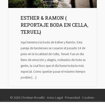
ESTHER & RAMON {
REPORTAJE BODA EN CELLA,
TERUEL}
Aquí tenemos la boda de Esther y Ramón. Esta
pareja de turolenses se casaron el pasado 14 de
junio en la localidad de Cella, Teruel. Fue un día
lleno de emoción y alegría, rodeados de toda su
gente, la cual hizo que el día fuese todavía más
especial. Como querían pasar el máximo tiempo
posible […]
© 2026 Christian Roselló ·
Aviso Legal
·
Privacidad
·
Cookies
·
Contacto