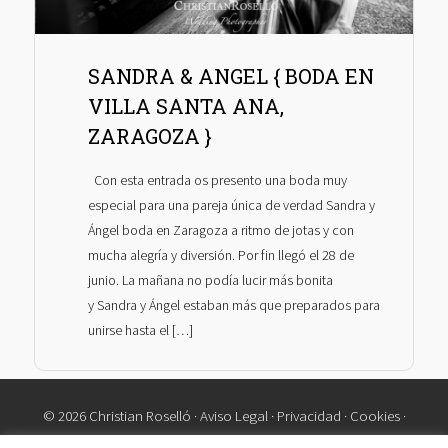
SANDRA & ANGEL { BODA EN
VILLA SANTA ANA,
ZARAGOZA }
Con esta entrada os presento una boda muy
especial para una pareja única de verdad Sandra y
Ángel boda en Zaragoza a ritmo de jotas y con
mucha alegría y diversión. Por fin llegó el 28 de
junio. La mañana no podía lucir más bonita
y Sandra y Ángel estaban más que preparados para
unirse hasta el […]
© 2026 Christian Roselló ·
Aviso Legal
·
Privacidad
·
Cookies
·
Contacto