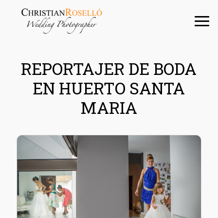
Saltar
Saltar
Saltar
a
al
a
la
contenido
la
navegación
principal
barra
principal
lateral
REPORTAJER DE BODA
principal
EN HUERTO SANTA
MARIA