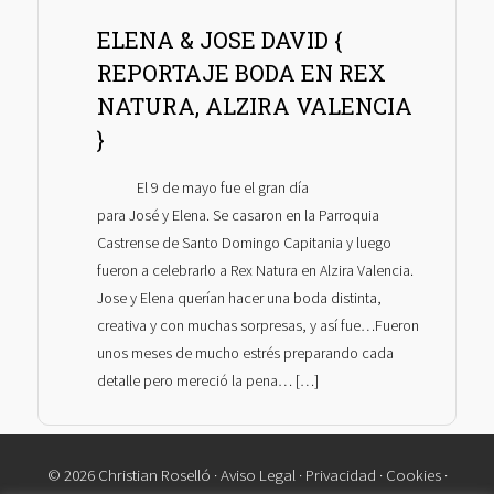
ELENA & JOSE DAVID {
REPORTAJE BODA EN REX
NATURA, ALZIRA VALENCIA
}
El 9 de mayo fue el gran día
para José y Elena. Se casaron en la Parroquia
Castrense de Santo Domingo Capitania y luego
fueron a celebrarlo a Rex Natura en Alzira Valencia.
Jose y Elena querían hacer una boda distinta,
creativa y con muchas sorpresas, y así fue…Fueron
unos meses de mucho estrés preparando cada
detalle pero mereció la pena… […]
© 2026 Christian Roselló ·
Aviso Legal
·
Privacidad
·
Cookies
·