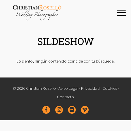
Saltar
Saltar
Saltar
a
al
a
la
contenido
la
navegación
principal
barra
principal
lateral
SILDESHOW
principal
Lo siento, ningún contenido coincide con tu búsqueda.
© 2026 Christian Roselló ·
Aviso Legal
·
Privacidad
·
Cookies
·
Contacto