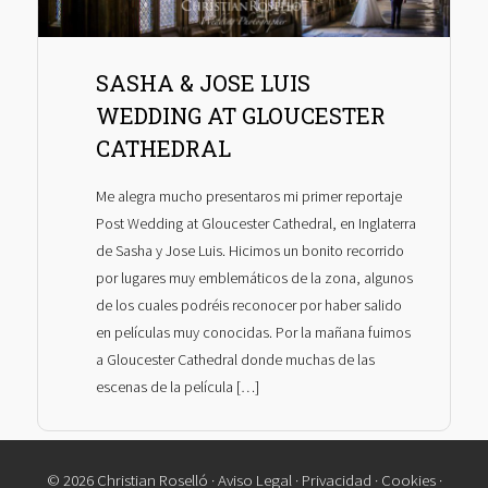
SASHA & JOSE LUIS
WEDDING AT GLOUCESTER
CATHEDRAL
Me alegra mucho presentaros mi primer reportaje
Post Wedding at Gloucester Cathedral, en Inglaterra
de Sasha y Jose Luis. Hicimos un bonito recorrido
por lugares muy emblemáticos de la zona, algunos
de los cuales podréis reconocer por haber salido
en películas muy conocidas. Por la mañana fuimos
a Gloucester Cathedral donde muchas de las
escenas de la película […]
© 2026 Christian Roselló ·
Aviso Legal
·
Privacidad
·
Cookies
·