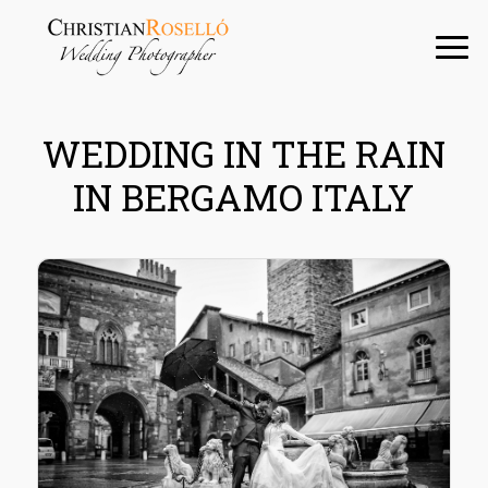
Saltar
Saltar
Saltar
a
al
a
la
contenido
la
navegación
principal
barra
principal
lateral
WEDDING IN THE RAIN
principal
IN BERGAMO ITALY