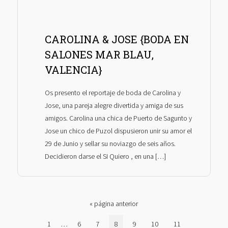
CAROLINA & JOSE {BODA EN
SALONES MAR BLAU,
VALENCIA}
Os presento el reportaje de boda de Carolina y
Jose, una pareja alegre divertida y amiga de sus
amigos. Carolina una chica de Puerto de Sagunto y
Jose un chico de Puzol dispusieron unir su amor el
29 de Junio y sellar su noviazgo de seis años.
Decidieron darse el SI Quiero , en una […]
Ir
«
página anterior
a
Páginas
Página
…
Página
Página
Página
Página
Página
Página
1
6
7
8
9
10
11
la