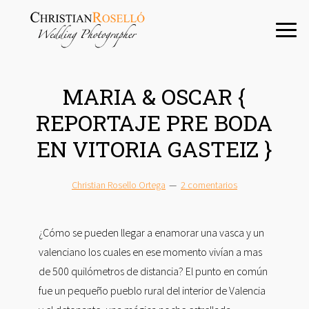
Saltar
Saltar
Saltar
a
al
a
la
contenido
la
navegación
principal
barra
principal
lateral
MARIA & OSCAR {
principal
REPORTAJE PRE BODA
EN VITORIA GASTEIZ }
Christian Rosello Ortega
2 comentarios
¿Cómo se pueden llegar a enamorar una vasca y un
valenciano los cuales en ese momento vivían a mas
de 500 quilómetros de distancia? El punto en común
fue un pequeño pueblo rural del interior de Valencia