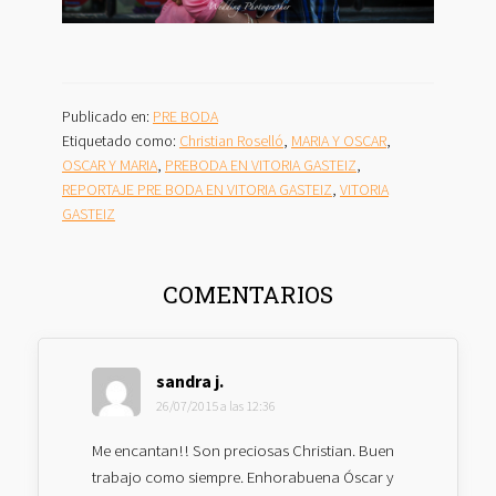
Publicado en:
PRE BODA
Etiquetado como:
Christian Roselló
,
MARIA Y OSCAR
,
OSCAR Y MARIA
,
PREBODA EN VITORIA GASTEIZ
,
REPORTAJE PRE BODA EN VITORIA GASTEIZ
,
VITORIA
GASTEIZ
INTERACCIONES
COMENTARIOS
CON
LOS
LECTORES
sandra j.
26/07/2015 a las 12:36
Me encantan!! Son preciosas Christian. Buen
trabajo como siempre. Enhorabuena Óscar y