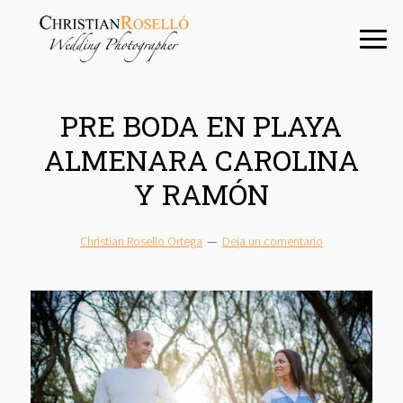
Saltar
Saltar
Saltar
a
al
a
la
contenido
la
navegación
principal
barra
principal
lateral
PRE BODA EN PLAYA
principal
ALMENARA CAROLINA
Y RAMÓN
Christian Rosello Ortega
Deja un comentario