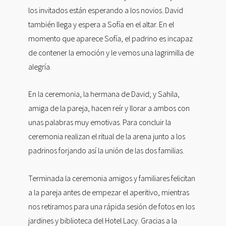
los invitados están esperando a los novios. David
también llega y espera a Sofía en el altar. En el
momento que aparece Sofía, el padrino es incapaz
de contener la emoción y le vemos una lagrimilla de
alegría.
En la ceremonia, la hermana de David; y Sahila,
amiga de la pareja, hacen reír y llorar a ambos con
unas palabras muy emotivas. Para concluir la
ceremonia realizan el ritual de la arena junto a los
padrinos forjando así la unión de las dos familias.
Terminada la ceremonia amigos y familiares felicitan
a la pareja antes de empezar el aperitivo, mientras
nos retiramos para una rápida sesión de fotos en los
jardines y biblioteca del Hotel Lacy. Gracias a la