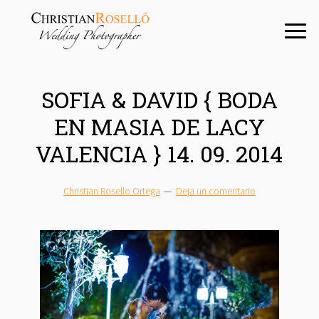
Saltar
Saltar
Saltar
a
al
a
la
contenido
la
navegación
principal
barra
principal
lateral
SOFIA & DAVID { BODA
principal
EN MASIA DE LACY
VALENCIA } 14. 09. 2014
Christian Rosello Ortega
Deja un comentario