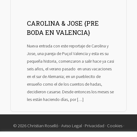
CAROLINA & JOSE {PRE
BODA EN VALENCIA}
Nueva entrada con este reportaje de Carolina y
Jose, una pareja de Puçol Valencia y esta es su
pequeña historia, comenzaron a salir hace ya casi
seis años, el verano pasado en unas vacaciones
en el sur de Alemania; en un pueblecito de
ensueño como el de los cuentos de hadas,
decidieron casarse. Desde entonces los meses se
les están haciendo días, por […]
© 2026 Christian Roselló ·
Aviso Legal
·
Privacidad
·
Cookies
·
Contacto