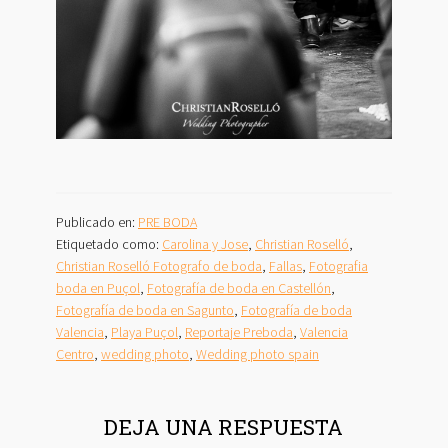
Publicado en:
PRE BODA
Etiquetado como:
Carolina y Jose
,
Christian Roselló
,
Christian Roselló Fotografo de boda
,
Fallas
,
Fotografia
boda en Puçol
,
Fotografía de boda en Castellón
,
Fotografía de boda en Sagunto
,
Fotografía de boda
Valencia
,
Playa Puçol
,
Reportaje Preboda
,
Valencia
Centro
,
wedding photo
,
Wedding photo spain
INTERACCIONES
DEJA UNA RESPUESTA
CON