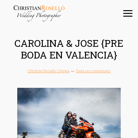
Saltar
Saltar
Saltar
a
al
a
la
contenido
la
navegación
principal
barra
principal
lateral
CAROLINA & JOSE {PRE
principal
BODA EN VALENCIA}
Christian Rosello Ortega
Deja un comentario