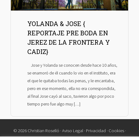
YOLANDA & JOSE {
REPORTAJE PRE BODA EN
JEREZ DE LA FRONTERA Y
CADIZ}
Jose y Yolanda se conocen desde hace 10 años,
se enamoró de él cuando lo vio en el instituto, era
el que le quitaba todas las penas, y le encantaba,
pero en ese momento, ella no era correspondida,
al final Jose cayó al saco, tuvieron algo por poco
tiempo pero fue algo muy […]
© 2026 Christian Roselló ·
Aviso Legal
·
Privacidad
·
Cookies
·