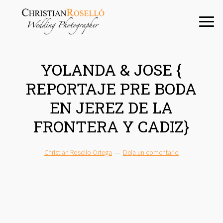
Saltar
Saltar
Saltar
a
al
a
la
contenido
la
navegación
principal
barra
principal
lateral
YOLANDA & JOSE {
principal
REPORTAJE PRE BODA
EN JEREZ DE LA
FRONTERA Y CADIZ}
Christian Rosello Ortega
Deja un comentario