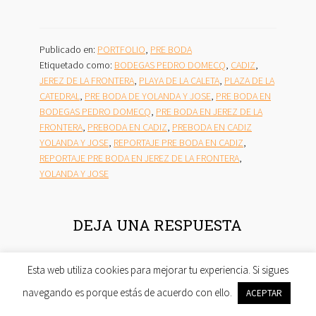
Publicado en:
PORTFOLIO
,
PRE BODA
Etiquetado como:
BODEGAS PEDRO DOMECQ
,
CADIZ
,
JEREZ DE LA FRONTERA
,
PLAYA DE LA CALETA
,
PLAZA DE LA
CATEDRAL
,
PRE BODA DE YOLANDA Y JOSE
,
PRE BODA EN
BODEGAS PEDRO DOMECQ
,
PRE BODA EN JEREZ DE LA
FRONTERA
,
PREBODA EN CADIZ
,
PREBODA EN CADIZ
YOLANDA Y JOSE
,
REPORTAJE PRE BODA EN CADIZ
,
REPORTAJE PRE BODA EN JEREZ DE LA FRONTERA
,
YOLANDA Y JOSE
INTERACCIONES
DEJA UNA RESPUESTA
CON
LOS
Tu dirección de correo electrónico no será publicada.
Esta web utiliza cookies para mejorar tu experiencia. Si sigues
LECTORES
Los campos obligatorios están marcados con
*
navegando es porque estás de acuerdo con ello.
ACEPTAR
Comentario
*