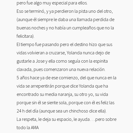
pero fue algo muy especial para ellos.
Eso se terminó, y ya perdieron la pista uno del otro,
(aunque él siempre le daba una llamada perdida de
buenas noches y no había un cumpleaños que no la
felicitara).
El tiempo fue pasando pero el destino hizo que sus
vidas volvieran a cruzarse, Yolanda nunca dejo de
gustarle a Jose y ella como seguía con la espinita
clavada, pues comenzaron una nueva relación.
5 años hace ya de ese comienzo, del que nunca en la
vida se arrepentirán porque dice Yolanda que ha
encontrado su media naranja, su otro yo, su vida
porque sin él se siente sola, porque con él es feliz las
24 h del día (aunque sea un chinchoso dice ella).
La respeta, le deja su espacio, le ayuda….pero sobre
todo la AMA