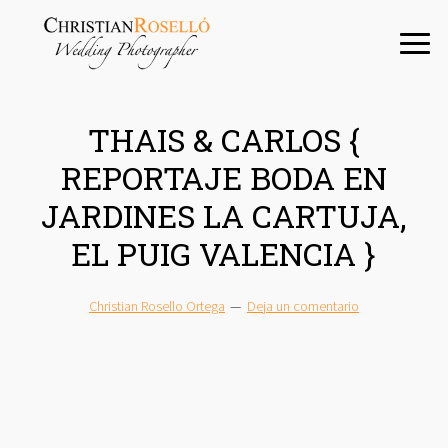
Saltar
Saltar
Saltar
a
al
a
la
contenido
la
navegación
principal
barra
principal
lateral
THAIS & CARLOS {
principal
REPORTAJE BODA EN
JARDINES LA CARTUJA,
EL PUIG VALENCIA }
Christian Rosello Ortega
Deja un comentario