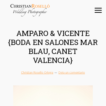
Saltar
Saltar
Saltar
a
al
a
la
contenido
la
navegación
principal
barra
principal
lateral
AMPARO & VICENTE
principal
{BODA EN SALONES MAR
BLAU, CANET
VALENCIA}
Christian Rosello Ortega
Deja un comentario