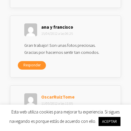
ana y francisco
15/04/2012 a las 06:25
Gran trabajo! Son unas fotos preciosas.
Gracias por hacernos sentir tan comodos.
Responder
OscarRuizTome
11/05/2012 a las 11:05
Esta web utiliza cookies para mejorar tu experiencia. Si sigues
Muy buenas fotos, me encanta eso tono
navegando es porque estás de acuerdo con ello.
ACEPTAR
cálido que tiene toda la serie.