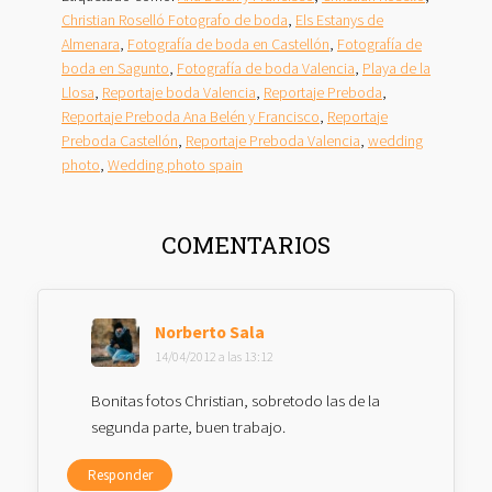
Christian Roselló Fotografo de boda
,
Els Estanys de
Almenara
,
Fotografía de boda en Castellón
,
Fotografía de
boda en Sagunto
,
Fotografía de boda Valencia
,
Playa de la
Llosa
,
Reportaje boda Valencia
,
Reportaje Preboda
,
Reportaje Preboda Ana Belén y Francisco
,
Reportaje
Preboda Castellón
,
Reportaje Preboda Valencia
,
wedding
photo
,
Wedding photo spain
INTERACCIONES
COMENTARIOS
CON
LOS
LECTORES
Norberto Sala
14/04/2012 a las 13:12
Bonitas fotos Christian, sobretodo las de la
segunda parte, buen trabajo.
Responder