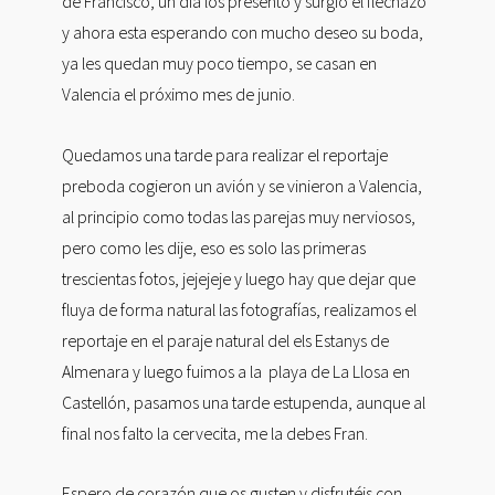
de Francisco, un día los presento y surgió el flechazo
y ahora esta esperando con mucho deseo su boda,
ya les quedan muy poco tiempo, se casan en
Valencia el próximo mes de junio.
Quedamos una tarde para realizar el reportaje
preboda cogieron un avión y se vinieron a Valencia,
al principio como todas las parejas muy nerviosos,
pero como les dije, eso es solo las primeras
trescientas fotos, jejejeje y luego hay que dejar que
fluya de forma natural las fotografías, realizamos el
reportaje en el paraje natural del els Estanys de
Almenara y luego fuimos a la playa de La Llosa en
Castellón, pasamos una tarde estupenda, aunque al
final nos falto la cervecita, me la debes Fran.
Espero de corazón que os gusten y disfrutéis con