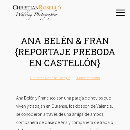
Saltar
Saltar
Saltar
a
al
a
la
contenido
la
navegación
principal
barra
principal
lateral
ANA BELÉN & FRAN
principal
{REPORTAJE PREBODA
EN CASTELLÓN}
Christian Rosello Ortega
3 comentarios
Ana Belén y Francisco son una pareja de novios que
viven y trabajan en Ourense, los dos son de Valencia,
se conocieron a través de una amiga de ambos,
compañera de clase de Ana y compañera de trabajo