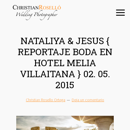
Saltar
Saltar
Saltar
a
al
a
la
contenido
la
navegación
principal
barra
principal
lateral
NATALIYA & JESUS {
principal
REPORTAJE BODA EN
HOTEL MELIA
VILLAITANA } 02. 05.
2015
Christian Rosello Ortega
Deja un comentario