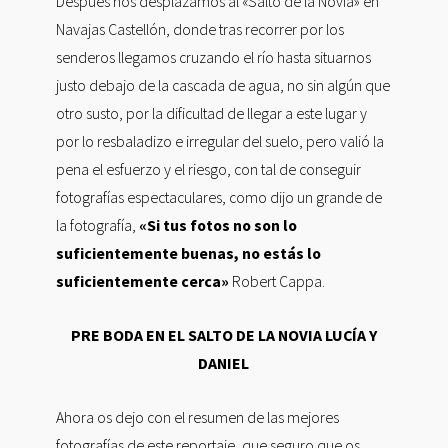
Después nos desplazamos al «Salto de la Novia» en
Navajas Castellón, donde tras recorrer por los
senderos llegamos cruzando el río hasta situarnos
justo debajo de la cascada de agua, no sin algún que
otro susto, por la dificultad de llegar a este lugar y
por lo resbaladizo e irregular del suelo, pero valió la
pena el esfuerzo y el riesgo, con tal de conseguir
fotografías espectaculares, como dijo un grande de
la fotografía,
«Si tus fotos no son lo
suficientemente buenas, no estás lo
suficientemente cerca»
Robert Cappa.
PRE BODA EN EL SALTO DE LA NOVIA LUCÍA Y
DANIEL
Ahora os dejo con el resumen de las mejores
fotografías de este reportaje, que seguro que os