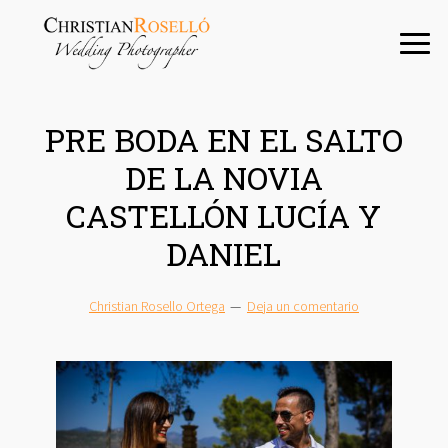
Saltar
Saltar
Saltar
a
al
a
la
contenido
la
navegación
principal
barra
principal
lateral
PRE BODA EN EL SALTO
principal
DE LA NOVIA
CASTELLÓN LUCÍA Y
DANIEL
Christian Rosello Ortega
Deja un comentario