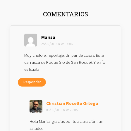
INTERACCIONES
COMENTARIOS
CON
LOS
LECTORES
Marisa
25/09/2016 a las 14:06
Muy chulo el reportaje. Un par de cosas. Es la
carrasca de Roque (no de San Roque). Y el río
es Isuala.
Responder
Christian Rosello Ortega
06/10/2016 a las 20:05
Hola Marisa gracias por tu aclaración, un
saludo.