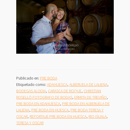
Publicado en:
PRE BODA
Etiquetado como:
ADAHUESCA
,
ALBERUELA DE LALIENA
,
BODEGAS ALODIA
,
CARASCA DE ROQUE
,
CHRISTIAN
ROSELLÓ FOTOGRAFO DE BODAS
,
ERMITA DE TREVIÑO
,
PRE BODA EN ADAHUESCA
,
PRE BODA EN ALBERUELA DE
LALIENA
,
PRE BODA EN HUESCA
,
PRE BODA TERESA Y
OSCAR
,
REPORTAJE PRE BODA EN HUESCA
,
RIO ISUALA
,
TERESA Y OSCAR