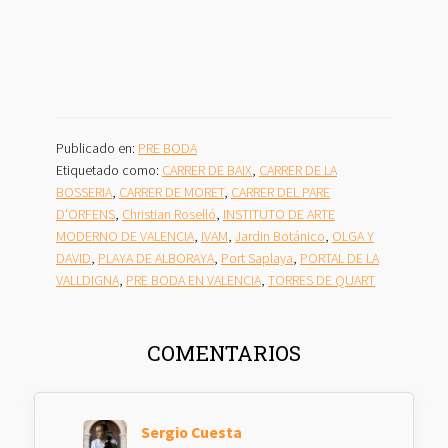
Publicado en:
PRE BODA
Etiquetado como:
CARRER DE BAIX
,
CARRER DE LA
BOSSERIA
,
CARRER DE MORET
,
CARRER DEL PARE
D'ORFENS
,
Christian Roselló
,
INSTITUTO DE ARTE
MODERNO DE VALENCIA
,
IVAM
,
Jardin Botánico
,
OLGA Y
DAVID
,
PLAYA DE ALBORAYA
,
Port Saplaya
,
PORTAL DE LA
VALLDIGNA
,
PRE BODA EN VALENCIA
,
TORRES DE QUART
INTERACCIONES
COMENTARIOS
CON
LOS
LECTORES
Sergio Cuesta