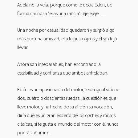
Adela no lo veía, porque como le decía Edén, de
forma cariñosa “eras una rancia” jejejejeje….
Una noche por casualidad quedaron y surgió algo
más que una amistad, ella le puso ojitos y él se dejó
llevar.
Ahora son inseparables, han encontrado la
estabilidad y confianza que ambos anhelaban.
Edén es un apasionado del motor, le da igual si tiene
dos, cuatro o doscientas ruedas, la cuestión es que
lleve motor, y ha hecho de su afición su vocación,
diría que es un gran experto de los coches y motos
clásicas, si te gusta el mundo del motor con él nunca
podrás aburrirte.