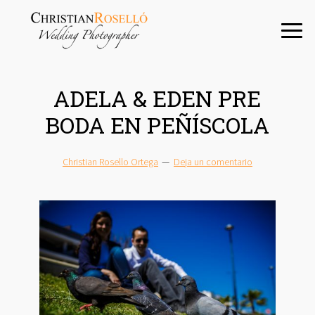
Saltar
Saltar
Saltar
a
al
a
la
contenido
la
navegación
principal
barra
principal
lateral
ADELA & EDEN PRE
principal
BODA EN PEÑÍSCOLA
Christian Rosello Ortega
Deja un comentario