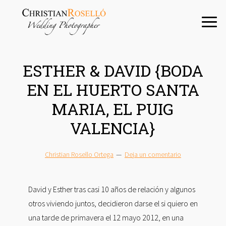
Saltar
Saltar
Saltar
a
al
a
la
contenido
la
navegación
principal
barra
principal
lateral
ESTHER & DAVID {BODA
principal
EN EL HUERTO SANTA
MARIA, EL PUIG
VALENCIA}
Christian Rosello Ortega
Deja un comentario
David y Esther tras casi 10 años de relación y algunos
otros viviendo juntos, decidieron darse el si quiero en
una tarde de primavera el 12 mayo 2012, en una