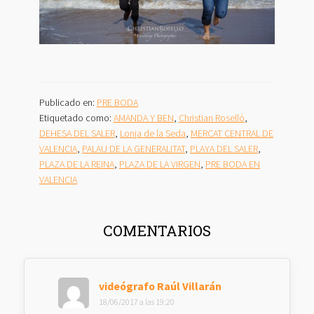
Publicado en:
PRE BODA
Etiquetado como:
AMANDA Y BEN
,
Christian Roselló
,
DEHESA DEL SALER
,
Lonja de la Seda
,
MERCAT CENTRAL DE
VALENCIA
,
PALAU DE LA GENERALITAT
,
PLAYA DEL SALER
,
PLAZA DE LA REINA
,
PLAZA DE LA VIRGEN
,
PRE BODA EN
VALENCIA
INTERACCIONES
COMENTARIOS
CON
LOS
LECTORES
videógrafo Raúl Villarán
18/06/2017 a las 19:20